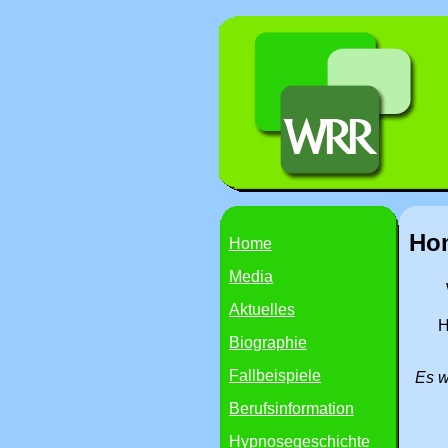
Ho
Home
Media
Aktuelles
H
Biographie
Fallbeispiele
Es w
Berufsinformation
Hypnosegeschichte