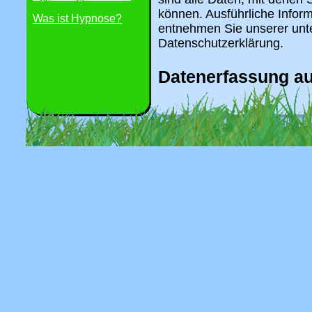
können. Ausführliche Info
Was ist Hypnose?
entnehmen Sie unserer unte
Datenschutzerklärung.
Datenerfassung au
Wer ist verantwortlich fü
Website?
Die Datenverarbeitung auf d
Websitebetreiber. Dessen 
Impressum dieser Website
Wie erfassen wir Ihre Dat
Ihre Daten werden zum ein
diese mitteilen. Hierbei ka
Sie in ein Kontaktformular 
Andere Daten werden auto
durch unsere IT-Systeme er
Daten (z.B. Internetbrowser