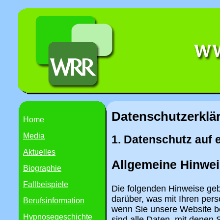
Datenschutzerklä
Home
Media
1. Datenschutz auf 
Aktuelles
Allgemeine Hinwe
Biographie
Fallbeispiele
Die folgenden Hinweise geb
darüber, was mit Ihren per
Berufsinformation
wenn Sie unsere Website 
Hypnosegeschichte
sind alle Daten, mit denen S